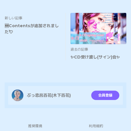
新しい記事
🆕Contentsが追加されまし
た💘
過去の記事
✨CD受け渡し(サイン)会✨
ぶっ恋呂百花(木下百花)
会員登録
推奨環境
利用規約