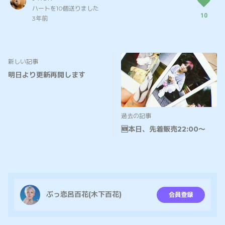
ハートを10個送りました
10
3年前
新しい記事
明日より更新再開します
過去の記事
🆕本日、先着販売22:00〜
ぶっ恋呂百花(木下百花)
会員登録