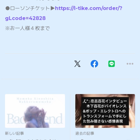
●ローソンチケット▶️
https://l-tike.com/order/?
gLcode=42828
※お一人様４枚まで
新しい記事
過去の記事