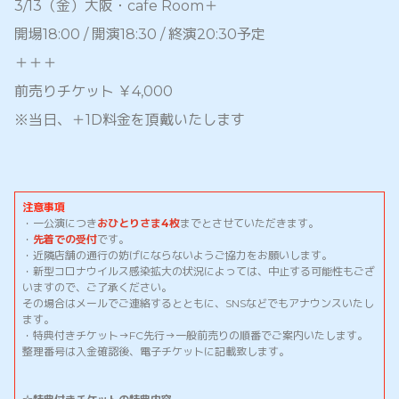
3/13（金）大阪・cafe Room＋
開場18:00 / 開演18:30 / 終演20:30予定
＋＋＋
前売りチケット ￥4,000
※当日、＋1D料金を頂戴いたします
注意事項
・一公演につき
おひとりさま4枚
までとさせていただきます。
・
先着
での受付
です。
・近隣店舗の通行の妨げにならないようご協力をお願いします。
・新型コロナウイルス感染拡大の状況によっては、中止する可能性もござ
いますので、ご了承ください。
その場合はメールでご連絡するとともに、SNSなどでもアナウンスいたし
ます。
・特典付きチケット→FC先行→一般前売りの順番でご案内いたします。
整理番号は入金確認後、電子チケットに記載致します。