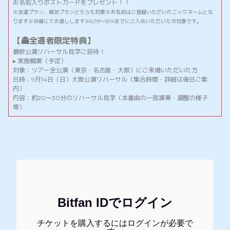
お名前入りポストカードをプレゼント！！
※友達プラン、親友プランどちらも対象※お名前はご登録いただいたニックネームとな
ります※会場にてお渡しします※6/19〜9/14までにご入会いただいた方対象です。
【👻全通者限定特典】
最終公演リハーサル見学ご招待！
▸ 実施概要（予定）
対象：ツアー全公演（東京・名古屋・大阪）にご来場いただいた方
日時：9月14日（日）大阪公演リハーサル（集合時間・詳細は後日ご案
内）
内容：約20〜30分のリハーサル見学（本番曲の一部演奏・調整の様子
等）
Bitfan IDでログイン
チケットを購入するにはログインが必要で