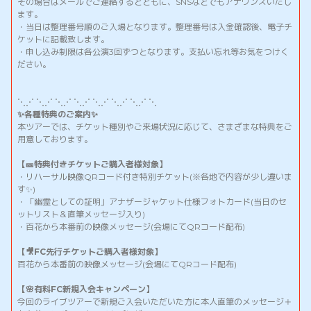
その場合はメールでご連絡するとともに、SNSなどでもアナウンスいたし
ます。
・当日は整理番号順のご入場となります。整理番号は入金確認後、電子チ
ケットに記載致します。
・申し込み制限は各公演3回ずつとなります。支払い忘れ等お気をつけく
ださい。
⋱⋰ ⋱⋰ ⋱⋰ ⋱⋰ ⋱⋰ ⋱⋰ ⋱⋰ ⋱
✨各種特典のご案内✨
本ツアーでは、チケット種別やご来場状況に応じて、さまざまな特典をご
用意しております。
【🎫特典付きチケットご購入者様対象】
・リハーサル映像QRコード付き特別チケット(※各地で内容が少し違いま
す✨)
・
「幽霊としての証明」アナザージャケット仕様フォトカード(当日のセ
ットリスト＆直筆メッセージ入り)
・
百花から本番前の映像メッセージ(会場にてQRコード配布)
【🎥FC先行チケットご購入者様対象】
百花から本番前の映像メッセージ(会場にてQRコード配布)
【🌸有料FC新規入会キャンペーン】
今回のライブツアーで新規ご入会いただいた方に本人直筆のメッセージ＋