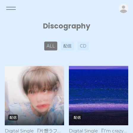
ロ
Discography
ALL
配信
CD
配信
配信
Digital Single 『片想うフリ』（2023/9/30 Release）
Digital Single 『I'm crazy』（2023/8/31 Release）