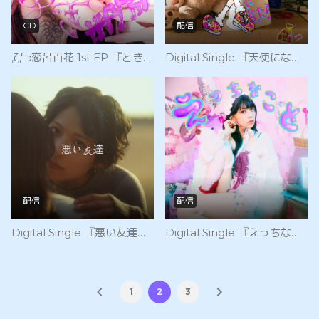
CD
配信
,ζ,"⊃恋呂百花 1st EP 『ときめきガチリアル』（2023/3/25 Release）
Digital Single 『天使になったら』（2022/2/14 Release）
配信
配信
Digital Single 『悪い友達』 （2021/12/26Release）
Digital Single 『えっちなこと』 （2021/7/30 Release）
1
2
3