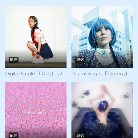
配信
配信
Digital Single 『カス』（2023/7/30 Release）
Digital Single 『Cyborg』（2023/6/29 Release）
配信
配信