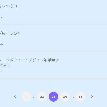
2/17(日)
28
ブはこちら✨
46
ックコラボアイテムデザイン解禁❤️‍🩹
＆Event
30
…
…
1
22
23
24
39