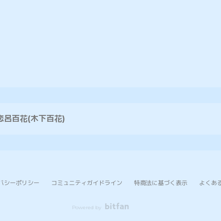
恋呂百花(木下百花)
バシーポリシー
コミュニティガイドライン
特商法に基づく表示
よくあ
Powered by