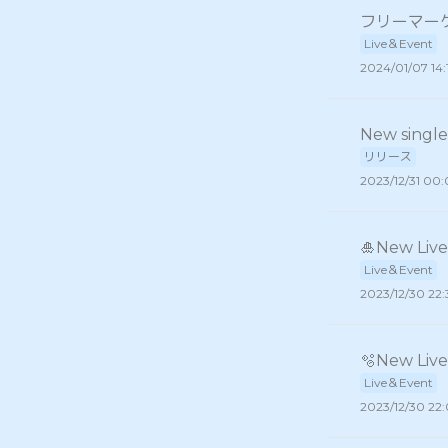
フリーマー
Live＆Event
2024/01/07 14:
New sing
リリース
2023/12/31 00
🎍New Li
Live＆Event
2023/12/30 22
🫧New Li
Live＆Event
2023/12/30 22