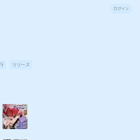
ログイン
行
リリース