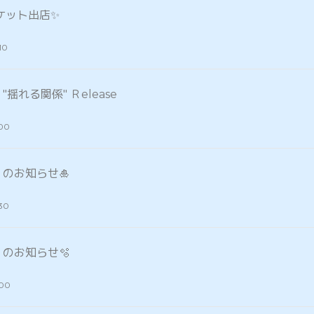
ケット出店✨
10
le "揺れる関係" Ｒelease
:00
ve のお知らせ🎍
:30
ve のお知らせ🫧
:00