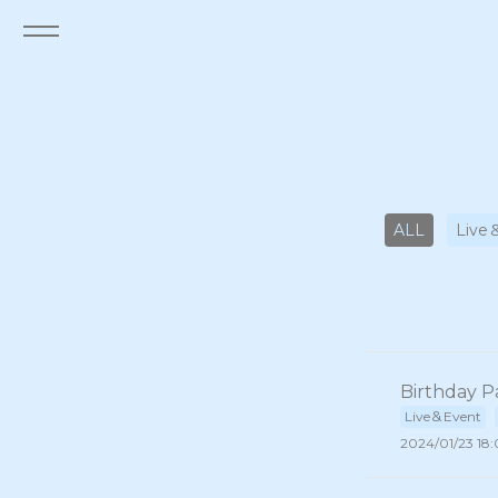
ALL
Live
Birthday 
Live＆Event
2024/01/23 18