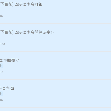
木下百花) 2sチェキ会詳細
:00
木下百花) 2sチェキ会開催決定✨
:00
チェキ販売♡
定
30
チェキ🦁
定
:00