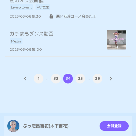
初のオフ会開催
Live＆Event
FC限定
2023/03/06 19:30
悪い友達コース会員以上
ガチまもダンス動画
Media
2023/03/06 18:00
…
…
1
33
34
35
39
ぶっ恋呂百花(木下百花)
会員登録