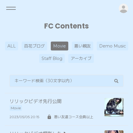
ロ
FC Contents
ALL
百花ブログ
Movie
悪い親友
Demo Music
Staff Blog
アーカイブ
リリックビデオ先行公開
Movie
2023/05/05 20:15
悪い友達コース会員以上