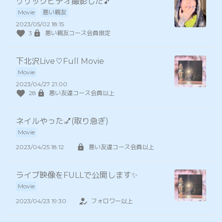
リリックビデオ撮影した🎵
Movie
悪い親友
2023/05/02 18:15
3
悪い親友コース会員限定
下北沢Live♡Full Movie
Movie
2023/04/27 21:00
28
悪い友達コース会員以上
ネイルやった💅(取り急ぎ)
Movie
2023/04/25 18:12
悪い友達コース会員以上
ライブ映像をFULLで公開します✨
Movie
2023/04/23 19:30
フォロワー以上