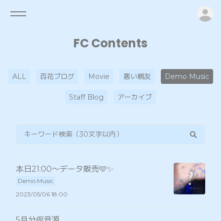
ロ
FC Contents
ALL
百花ブログ
Movie
悪い親友
Demo Music
Staff Blog
アーカイブ
本日21:00〜データ販売🩵✨
Demo Music
2023/05/06 18:00
5月分仮音源