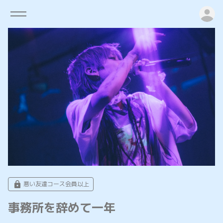
ロ
悪い友達コース会員以上
事務所を辞めて一年