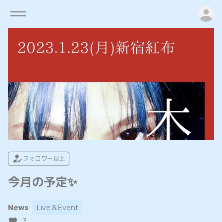
ロ
フォロワー以上
今月の予定✨
News
Live＆Event
3