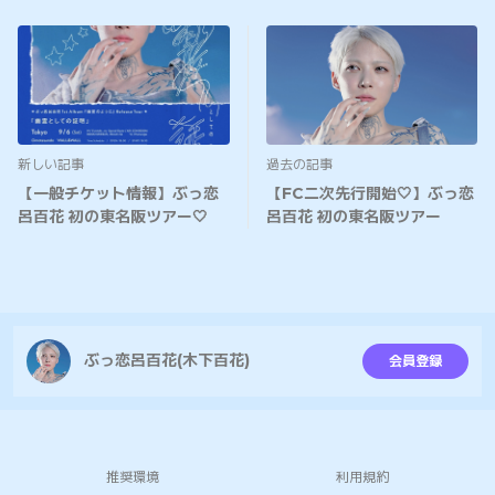
新しい記事
過去の記事
【一般チケット情報】ぶっ恋
【FC二次先行開始🤍】ぶっ恋
呂百花 初の東名阪ツアー🤍
呂百花 初の東名阪ツアー
ぶっ恋呂百花(木下百花)
会員登録
推奨環境
利用規約