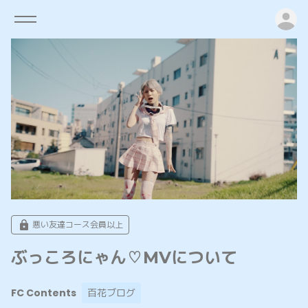
ロ
悪い友達コース会員以上
ぶっころにゃん♡MVについて
FC Contents
百花ブログ