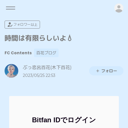
ロ
フォロワー以上
時間は有限らしいよ💧
FC Contents
百花ブログ
ぶっ恋呂百花(木下百花)
フォロー
2023/05/25 22:53
Bitfan IDでログイン